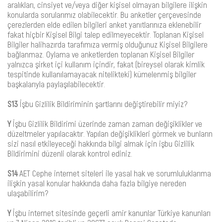
aralıkları, cinsiyet ve/veya diğer kişisel olmayan bilgilere ilişkin
konularda sorularımız olabilecektir. Bu anketler çerçevesinde
çerezlerden elde edilen bilgileri anket yanıtlarınıza eklenebilir
fakat hiçbir Kişisel Bilgi talep edilmeyecektir. Toplanan Kişisel
Bilgiler halihazırda tarafımıza vermiş olduğunuz Kişisel Bilgilere
bağlanmaz. Oylama ve anketlerden toplanan Kişisel Bilgiler
yalnızca şirket içi kullanım içindir, fakat (bireysel olarak kimlik
tespitinde kullanılamayacak nitelikteki) kümelenmiş bilgiler
başkalarıyla paylaşılabilecektir.
S13
İşbu Gizlilik Bildiriminin şartlarını değiştirebilir miyiz?
Y
İşbu Gizlilik Bildirimi üzerinde zaman zaman değişiklikler ve
düzeltmeler yapılacaktır. Yapılan değişiklikleri görmek ve bunların
sizi nasıl etkileyeceği hakkında bilgi almak için işbu Gizlilik
Bildirimini düzenli olarak kontrol ediniz.
S14
AET Cephe internet siteleri ile yasal hak ve sorumluluklarıma
ilişkin yasal konular hakkında daha fazla bilgiye nereden
ulaşabilirim?
Y
İşbu internet sitesinde geçerli amir kanunlar Türkiye kanunları