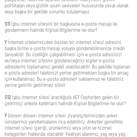
politikaları veya gizlilik uyum seviyeleri hususunda yasal olarak
veya başka bir şekilde sorumlu tutulamayız.
S11
İşbu internet sitesini bir başkasına e-posta mesajı ile
göndermem halinde Kişisel Bilgilerime ne olur?
Y
İnternet sitelerimizden bazıları bir internet sitesi adresini
başka birine e-posta mesajı yoluyla gönderebilmenize imkân
tanıyabilir. Bu özelliğin çalışabilmesi için e-posta adresinizi
ve/veya internet sitesini göndereceğiniz kişiler e-posta
adreslerini toplamamız gerekli olabilecektir. Bu şekilde toplanan
e-posta adresleri talebinizi yerine getirmekten başka bir amaç
için kullanılmaz. Bu e-posta adresleri saklanmaz ve talebiniz
yerine getirilir getirilmez silinir.
S12
İşbu internet sitesi aracılığıyla AET Cephe’den gelen bir
çevrimiçi ankete katılmam halinde Kişisel Bilgilerime ne olur?
Y
Dönem dönem internet sitesi ziyaretçilerimizden anket
sorularımızı yanıtlamalarını rica edebiliriz. Anketler genellikle
internet sitesi içeriği, ürünlerimiz veya ürün ve hizmet
kategorileri hakkında olacaktır. Faaliyet alanımız, yaş veya yaş