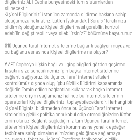
Bilgileriniz AET Cephe bünyesindeki tüm sistemlerden
silinecektir.
Kişisel Bilgilerinizi istenilen zamanda sildirme hakkına sahip
olduğumuzu hatırlatırız. Lütfen (yukarıdaki) Soru 5 “Tarafımıza
bildirmiş olduğunuz Kişisel Bilgileri nasıl görebilir, kontrol
edebilir, değiştirebilir veya silebilirsiniz?” bölümüne başvurunuz.
S10
Üçüncü taraf internet sitelerine bağlantı sağlıyor muyuz ve
bu bağlantı esnasında Kişisel Bilgilerime ne oluyor?
Y
AET Cephe’ye ilişkin bağlı ve ilginç bilgileri gözden geçirme
fırsatını size sunabilmemiz için başka internet sitelerine
bağlantı sağlıyoruz. Bu Üçüncü Taraf internet siteleri
kontrolümüz dışında olup, işbu Gizlilik Bildirimi kapsamında
değildir. Temin edilen bağlantıları kullanarak başka internet
sitelerine erişim sağlamanız halinde bu internet sitelerinin
operatörleri Kişisel Bilgilerinizi toplayabileceklerdir. Herhangi bir
Kişisel Bilginizi bildirmeden önce bu Üçüncü Taraf internet
sitelerinin gizlilik politikalarını kabul edip etmediğinizden lütfen
emin olunuz. Bağlantı sağladığımız tüm Üçüncü Taraf internet
sitelerinin Kişisel Bilgilerinizin korunmasına yönelik eşdeğer
tedbirlere sahip olmaları elimizden geldiğince sağlamaya
çalışıyoruz, fakat bu Üçüncü Tarafların faaliyetleri, gizlilik