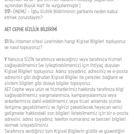
açısından Büyük Harf ile vurgulanmıştır.)
S17-
ÖNEMLİ – İşbu Gizlilik Bildiriminin şartlarını neden kabul
etmek zorundayım?
AET CEPHE GİZLİLİK BİLDİRİMİ
S1
Bu internet sitesi üzerinden hangi Kişisel Bilgileri topluyoruz
ve nasıl topluyoruz?
Y
Yalnızca SİZİN tarafımıza vereceğiniz veya tarafınıza hizmet
sağlayabilmemiz (ve iyileştirebilmemiz) için ihtiyaç duyulan
Kişisel Bilgileri topluyoruz. Adınız soyadınız, adresiniz ve e-posta
adresiniz gibi doğrudan Kişisel Bilgiler ile çerezler, bağlantı ve
sistem bilgileri gibi dolaylı bilgiler topluyoruz.
AET Cephe veya ürün ve hizmetlerimiz hakkında tarafınıza bilgi
sağlayabilmemiz; yarışmalarımıza, kampanyalarımıza veya
anketlerimize dahil edebilmemiz; veya ticari anlamda sizinle
iletişime geçebilmemiz ve ilginizi çekebilecek heyecan verici
gelişmeler hakkındaki son bilgileri iletebilmemiz için bir e-posta
adresini, adınız soyadınız, telefon numaranız ve benzeri bilgileri
vermek isteyebilirsiniz.
Tarafımıza verdiğiniz tüm Kişisel Bilgilerin gizlilik ve güvenliğini