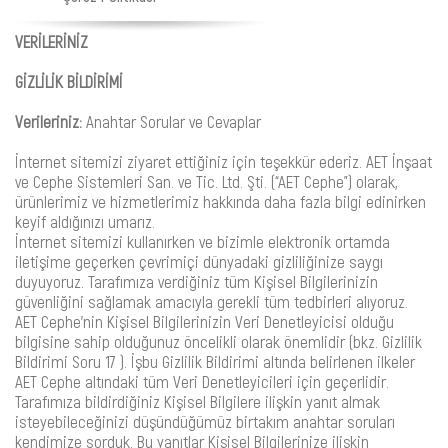
VERİLERİNİZ
GİZLİLİK BİLDİRİMİ
Verileriniz:
Anahtar Sorular ve Cevaplar
İnternet sitemizi ziyaret ettiğiniz için teşekkür ederiz. AET İnşaat
ve Cephe Sistemleri San. ve Tic. Ltd. Şti. (“AET Cephe”) olarak,
ürünlerimiz ve hizmetlerimiz hakkında daha fazla bilgi edinirken
keyif aldığınızı umarız.
İnternet sitemizi kullanırken ve bizimle elektronik ortamda
iletişime geçerken çevrimiçi dünyadaki gizliliğinize saygı
duyuyoruz. Tarafımıza verdiğiniz tüm Kişisel Bilgilerinizin
güvenliğini sağlamak amacıyla gerekli tüm tedbirleri alıyoruz.
AET Cephe’nin Kişisel Bilgilerinizin Veri Denetleyicisi olduğu
bilgisine sahip olduğunuz öncelikli olarak önemlidir (bkz. Gizlilik
Bildirimi Soru 17 ). İşbu Gizlilik Bildirimi altında belirlenen ilkeler
AET Cephe altındaki tüm Veri Denetleyicileri için geçerlidir.
Tarafımıza bildirdiğiniz Kişisel Bilgilere ilişkin yanıt almak
isteyebileceğinizi düşündüğümüz birtakım anahtar soruları
kendimize sorduk. Bu yanıtlar Kişisel Bilgilerinize ilişkin