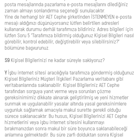
posta mesajlarında pazarlama e-posta mesajlarını dilediğiniz
zaman almayı sonlandırma seçeneği sunulacaktır.
Yine de herhangi bir AET Cephe şirketinden İSTENMEYEN e-posta
mesajı aldığınızı düşünüyorsanız lütfen belirtilen adresleri
kullanarak durumu derhâl tarafımıza bildiriniz. Adres bilgileri için
lütfen Soru 5 “Tarafımıza bildirmiş olduğunuz Kişisel Bilgileri nasıl
görebilir, kontrol edebilir, değiştirebilir veya silebilirsiniz?”
bölümüne başvurunuz.
S9
Kişisel Bilgilerinizi ne kadar süreyle saklıyoruz?
Y
İşbu internet sitesi aracılığıyla tarafımıza göndermiş olduğunuz
Kişisel Bilgileriniz Müşteri İlişkileri Pazarlama veritabanı gibi
veritabanlarında saklanabilir. Kişisel Bilgileriniz AET Cephe
tarafından sorguya yanıt verme veya sorunları çözme
gereksinimimiz dikkate alınarak geliştirilmiş ve yeni hizmetler
sunmak ve uygulanabilir yasalar altında yasal gereksinimlere
uygunluk sağlamak amacıyla makul surette gerekli olduğu
sürece saklanacaktır. Bu husus, Kişisel Bilgilerinizi AET Cephe
hizmetlerini veya işbu internet sitesini kullanmayı
bırakmanızdan sonra makul bir süre boyunca saklanabileceği
anlamına gelmektedir. Bu süre zarfı dolduktan sonra Kişisel