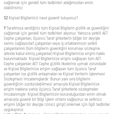
sağlamak için gerekli tüm tedbirleri aldığımızdan emin
olabilirsiniz.
S2
Kişisel Bilgilerinizi nasıl güvenli tutuyoruz?
Y
Tarafımıza verdiğiniz tüm Kişisel Bilgilerin gizlilik ve güvenliğini
sağlamak için gerekli tüm tedbirleri alıyoruz. Yalnızca yetkili AET
Cephe çalışanları, Üçüncü Taraf şirketlerin (diğer bir deyişle
servis sağlayıcılar) çalışanları veya iş ortaklarımızın yetkili
çalışanlarının (tüm bilgilerin güvenliğini korumayı sözleşme
altında kabul etmiş çalışanlar) Kişisel Bilgilerinize erişim hakkı
bulunmaktadır. Kişisel Bilgilerinize erişim sağlayan tüm AET
Cephe çalışanları AET Cephe gizlilik ilkelerine uymak zorundadır
ve Kişisel Bilgilerinize erişim sağlayan tüm Üçüncü Taraf
çalışanları ise gizlilik anlaşmaları ve Kişisel Verilerin İşlenmesi
Sözleşmesi imzalamışlardır. Bunun yanı sıra bilgilerin
güvenliğinin sürdürülebilmesi amacıyla Kişisel Bilgilerinize
erişim hakkına sahip Üçüncü Taraf şirketlerle sözleşmeler
imzalanmıştır. Kişisel Bilgilerinizin korunduğundan emin olmak
amacıyla güvenli bir Bilgi İşlem ortamı sağlıyoruz ve yetkisiz
erişimi (diğer bir deyişle izinsiz girişi) önlemek için ilgili tedbirler
uyguluyoruz.