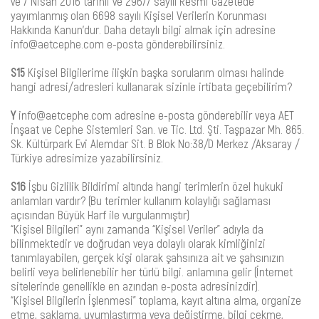
ve 7 Nisan 2016 tarihli ve 29677 sayılı Resmi Gazetede
yayımlanmış olan 6698 sayılı Kişisel Verilerin Korunması
Hakkında Kanun’dur. Daha detaylı bilgi almak için adresine
info@aetcephe.com e-posta gönderebilirsiniz.
S15
Kişisel Bilgilerime ilişkin başka sorularım olması halinde
hangi adresi/adresleri kullanarak sizinle irtibata geçebilirim?
Y
info@aetcephe.com adresine e-posta gönderebilir veya AET
İnşaat ve Cephe Sistemleri San. ve Tic. Ltd. Şti. Taşpazar Mh. 865.
Sk. Kültürpark Evi Alemdar Sit. B Blok No:38/D Merkez /Aksaray /
Türkiye adresimize yazabilirsiniz.
S16
İşbu Gizlilik Bildirimi altında hangi terimlerin özel hukuki
anlamları vardır? (Bu terimler kullanım kolaylığı sağlaması
açısından Büyük Harf ile vurgulanmıştır)
“Kişisel Bilgileri” aynı zamanda “Kişisel Veriler” adıyla da
bilinmektedir ve doğrudan veya dolaylı olarak kimliğinizi
tanımlayabilen, gerçek kişi olarak şahsınıza ait ve şahsınızın
belirli veya belirlenebilir her türlü bilgi. anlamına gelir (İnternet
sitelerinde genellikle en azından e-posta adresinizdir).
“Kişisel Bilgilerin İşlenmesi” toplama, kayıt altına alma, organize
etme, saklama, uyumlaştırma veya değiştirme, bilgi çekme,