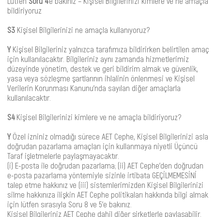
Lütfen
Soru 4
’e bakınız – Kişisel Bilgilerinizi kimlere ve ne amaçla
bildiriyoruz
S3
Kişisel Bilgilerinizi ne amaçla kullanıyoruz?
Y
Kişisel Bilgileriniz yalnızca tarafımıza bildirirken belirtilen amaç
için kullanılacaktır. Bilgileriniz aynı zamanda hizmetlerimiz
düzeyinde yönetim, destek ve geri bildirim almak ve güvenlik,
yasa veya sözleşme şartlarının ihlalinin önlenmesi ve Kişisel
Verilerin Korunması Kanunu’nda sayılan diğer amaçlarla
kullanılacaktır.
S4
Kişisel Bilgilerinizi kimlere ve ne amaçla bildiriyoruz?
Y
Özel izniniz olmadığı sürece AET Cephe, Kişisel Bilgilerinizi asla
doğrudan pazarlama amaçları için kullanmaya niyetli Üçüncü
Taraf işletmelerle paylaşmayacaktır.
(i) E-posta ile doğrudan pazarlama; (ii) AET Cephe’den doğrudan
e-posta pazarlama yöntemiyle sizinle irtibata GEÇİLMEMESİNİ
talep etme hakkınız ve (iii) sistemlerimizden Kişisel Bilgilerinizi
silme hakkınıza ilişkin AET Cephe politikaları hakkında bilgi almak
için lütfen sırasıyla Soru 8 ve 5’e bakınız.
Kişisel Bilgileriniz AET Cephe dahil diğer şirketlerle paylaşabilir.