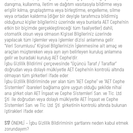
danışma, kullanma, iletim ve dağıtım vasıtasıyla bildirme veya
erişilir kılma, gruplaştırma veya birleştirme, engelleme, silme
veya ortadan kaldırma (diğer bir deyişle tarafımıza bildirmiş
olduğunuz kişiler bilgileriniz üzerinde veya bunlarla AET Cephe’nin
etkin bir biçimde gerçekleştireceği tüm faaliyetler) dahil,
otomatik olsun veya olmasın Kişisel Bilgileriniz üzerinde
yapılacak tüm işlemler veya işlemler dizisi anlamına gelir.
“Veri Sorumlusu” Kişisel Bilgilerinizin İşlenmesine ait amaç ve
araçları müştereken veya ayrı ayrı belirleyen kuruluş anlamına
gelir ve buradaki kuruluş AET Cephe’dir.
İşbu Gizlilik Bildirimi çerçevesinde “Üçüncü Taraf / Taraflar”
doğrudan veya dolaylı mülkiyetle AET Cephe’nin kontrolü altında
olmayan tüm şirketleri ifade eder.
İşbu Gizlilik Bildiriminde yer alan tüm “AET Cephe” ve “AET Cephe
Sistemleri” ibareleri bağlama göre uygun olduğu şekilde nihai
ana şirket olan AET İnşaat ve Cephe Sistemleri San. ve Tic. Ltd.
Şti. ile doğrudan veya dolaylı mülkiyetle AET İnşaat ve Cephe
Sistemleri San. ve Tic. Ltd. Şti. şirketinin kontrolü altında bulunan
iştirakleri ifade eder.
S17
ÖNEMLİ – İşbu Gizlilik Bildiriminin şartlarını neden kabul etmek
zorundayım?