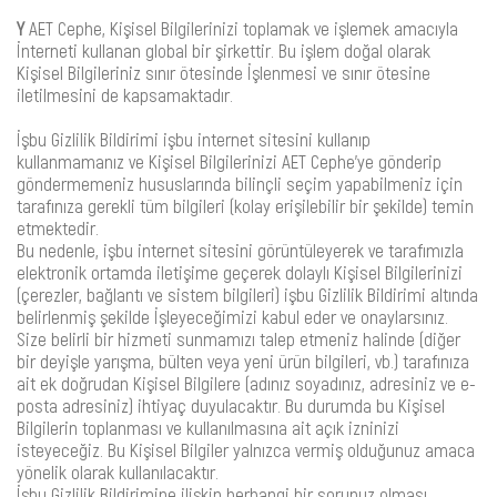
Y
AET Cephe, Kişisel Bilgilerinizi toplamak ve işlemek amacıyla
İnterneti kullanan global bir şirkettir. Bu işlem doğal olarak
Kişisel Bilgileriniz sınır ötesinde İşlenmesi ve sınır ötesine
iletilmesini de kapsamaktadır.
İşbu Gizlilik Bildirimi işbu internet sitesini kullanıp
kullanmamanız ve Kişisel Bilgilerinizi AET Cephe’ye gönderip
göndermemeniz hususlarında bilinçli seçim yapabilmeniz için
tarafınıza gerekli tüm bilgileri (kolay erişilebilir bir şekilde) temin
etmektedir.
Bu nedenle, işbu internet sitesini görüntüleyerek ve tarafımızla
elektronik ortamda iletişime geçerek dolaylı Kişisel Bilgilerinizi
(çerezler, bağlantı ve sistem bilgileri) işbu Gizlilik Bildirimi altında
belirlenmiş şekilde İşleyeceğimizi kabul eder ve onaylarsınız.
Size belirli bir hizmeti sunmamızı talep etmeniz halinde (diğer
bir deyişle yarışma, bülten veya yeni ürün bilgileri, vb.) tarafınıza
ait ek doğrudan Kişisel Bilgilere (adınız soyadınız, adresiniz ve e-
posta adresiniz) ihtiyaç duyulacaktır. Bu durumda bu Kişisel
Bilgilerin toplanması ve kullanılmasına ait açık izninizi
isteyeceğiz. Bu Kişisel Bilgiler yalnızca vermiş olduğunuz amaca
yönelik olarak kullanılacaktır.
İşbu Gizlilik Bildirimine ilişkin herhangi bir sorunuz olması