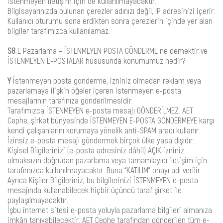
İstenmeyen iletişim için de kullanılmayacaktır.
Bilgisayarınızda bulunan çerezler adınızı değil, IP adresinizi içerir.
Kullanıcı oturumu sona erdikten sonra çerezlerin içinde yer alan
bilgiler tarafımızca kullanılamaz.
S8
E Pazarlama – İSTENMEYEN POSTA GÖNDERME ne demektir ve
İSTENMEYEN E-POSTALAR hususunda konumumuz nedir?
Y
İstenmeyen posta gönderme, izniniz olmadan reklam veya
pazarlamaya ilişkin öğeler içeren istenmeyen e-posta
mesajlarının tarafınıza gönderilmesidir.
Tarafımızca İSTENMEYEN e-posta mesajı GÖNDERİLMEZ. AET
Cephe, şirket bünyesinde İSTENMEYEN E-POSTA GÖNDERMEYE karşı
kendi çalışanlarını korumaya yönelik anti-SPAM aracı kullanır.
İzinsiz e-posta mesajı göndermek birçok ülke yasa dışıdır.
Kişisel Bilgilerinizi (e-posta adresiniz dâhil) AÇIK izniniz
olmaksızın doğrudan pazarlama veya tamamlayıcı iletişim için
tarafımızca kullanılmayacaktır. Buna “KATILIM” onayı adı verilir.
Ayrıca Kişiler Bilgileriniz, bu bilgilerinizi İSTENMEYEN e-posta
mesajında kullanabilecek hiçbir üçüncü taraf şirket ile
paylaşılmayacaktır.
İşbu internet sitesi e-posta yoluyla pazarlama bilgileri almanıza
imkân tanıyabilecektir. AET Cephe tarafından gönderilen tüm e-