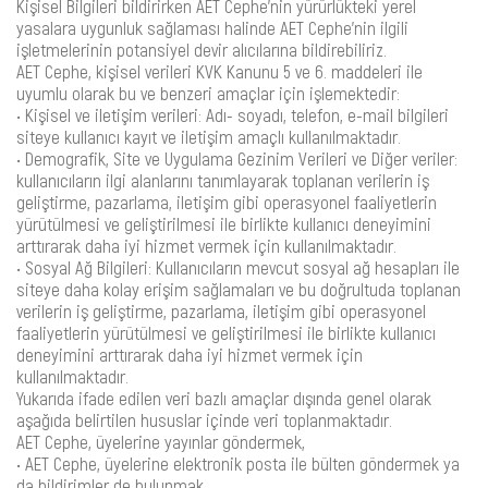
Kişisel Bilgileri bildirirken AET Cephe’nin yürürlükteki yerel
yasalara uygunluk sağlaması halinde AET Cephe’nin ilgili
işletmelerinin potansiyel devir alıcılarına bildirebiliriz.
AET Cephe, kişisel verileri KVK Kanunu 5 ve 6. maddeleri ile
uyumlu olarak bu ve benzeri amaçlar için işlemektedir:
• Kişisel ve iletişim verileri: Adı- soyadı, telefon, e-mail bilgileri
siteye kullanıcı kayıt ve iletişim amaçlı kullanılmaktadır.
• Demografik, Site ve Uygulama Gezinim Verileri ve Diğer veriler:
kullanıcıların ilgi alanlarını tanımlayarak toplanan verilerin iş
geliştirme, pazarlama, iletişim gibi operasyonel faaliyetlerin
yürütülmesi ve geliştirilmesi ile birlikte kullanıcı deneyimini
arttırarak daha iyi hizmet vermek için kullanılmaktadır.
• Sosyal Ağ Bilgileri: Kullanıcıların mevcut sosyal ağ hesapları ile
siteye daha kolay erişim sağlamaları ve bu doğrultuda toplanan
verilerin iş geliştirme, pazarlama, iletişim gibi operasyonel
faaliyetlerin yürütülmesi ve geliştirilmesi ile birlikte kullanıcı
deneyimini arttırarak daha iyi hizmet vermek için
kullanılmaktadır.
Yukarıda ifade edilen veri bazlı amaçlar dışında genel olarak
aşağıda belirtilen hususlar içinde veri toplanmaktadır.
AET Cephe, üyelerine yayınlar göndermek,
• AET Cephe, üyelerine elektronik posta ile bülten göndermek ya
da bildirimler de bulunmak,