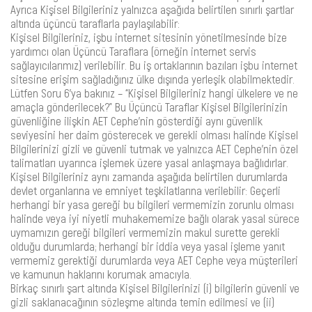
Ayrıca Kişisel Bilgileriniz yalnızca aşağıda belirtilen sınırlı şartlar
altında üçüncü taraflarla paylaşılabilir:
Kişisel Bilgileriniz, işbu internet sitesinin yönetilmesinde bize
yardımcı olan Üçüncü Taraflara (örneğin internet servis
sağlayıcılarımız) verilebilir. Bu iş ortaklarının bazıları işbu internet
sitesine erişim sağladığınız ülke dışında yerleşik olabilmektedir.
Lütfen Soru 6’ya bakınız – “Kişisel Bilgileriniz hangi ülkelere ve ne
amaçla gönderilecek?” Bu Üçüncü Taraflar Kişisel Bilgilerinizin
güvenliğine ilişkin AET Cephe’nin gösterdiği aynı güvenlik
seviyesini her daim gösterecek ve gerekli olması halinde Kişisel
Bilgilerinizi gizli ve güvenli tutmak ve yalnızca AET Cephe’nin özel
talimatları uyarınca işlemek üzere yasal anlaşmaya bağlıdırlar.
Kişisel Bilgileriniz aynı zamanda aşağıda belirtilen durumlarda
devlet organlarına ve emniyet teşkilatlarına verilebilir: Geçerli
herhangi bir yasa gereği bu bilgileri vermemizin zorunlu olması
halinde veya iyi niyetli muhakememize bağlı olarak yasal sürece
uymamızın gereği bilgileri vermemizin makul surette gerekli
olduğu durumlarda; herhangi bir iddia veya yasal işleme yanıt
vermemiz gerektiği durumlarda veya AET Cephe veya müşterileri
ve kamunun haklarını korumak amacıyla.
Birkaç sınırlı şart altında Kişisel Bilgilerinizi (i) bilgilerin güvenli ve
gizli saklanacağının sözleşme altında temin edilmesi ve (ii)