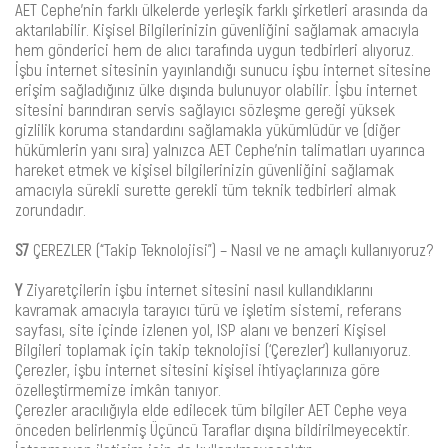
AET Cephe’nin farklı ülkelerde yerleşik farklı şirketleri arasında da
aktarılabilir. Kişisel Bilgilerinizin güvenliğini sağlamak amacıyla
hem gönderici hem de alıcı tarafında uygun tedbirleri alıyoruz.
İşbu internet sitesinin yayınlandığı sunucu işbu internet sitesine
erişim sağladığınız ülke dışında bulunuyor olabilir. İşbu internet
sitesini barındıran servis sağlayıcı sözleşme gereği yüksek
gizlilik koruma standardını sağlamakla yükümlüdür ve (diğer
hükümlerin yanı sıra) yalnızca AET Cephe’nin talimatları uyarınca
hareket etmek ve kişisel bilgilerinizin güvenliğini sağlamak
amacıyla sürekli surette gerekli tüm teknik tedbirleri almak
zorundadır.
S7
ÇEREZLER (“Takip Teknolojisi”) – Nasıl ve ne amaçlı kullanıyoruz?
Y
Ziyaretçilerin işbu internet sitesini nasıl kullandıklarını
kavramak amacıyla tarayıcı türü ve işletim sistemi, referans
sayfası, site içinde izlenen yol, ISP alanı ve benzeri Kişisel
Bilgileri toplamak için takip teknolojisi (‘Çerezler’) kullanıyoruz.
Çerezler, işbu internet sitesini kişisel ihtiyaçlarınıza göre
özelleştirmemize imkân tanıyor.
Çerezler aracılığıyla elde edilecek tüm bilgiler AET Cephe veya
önceden belirlenmiş Üçüncü Taraflar dışına bildirilmeyecektir.