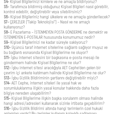
S4-
Kişisel Bilgilerinizi kimlere ve ne amaçla bildiriyoruz?
S5-
Tarafımıza bildirmiş olduğunuz Kişisel Bilgileri nasıl görebilir,
kontrol edebilir, değiştirebilir veya silebilirsiniz?
S6-
Kişisel Bilgileriniz hangi ülkelere ve ne amaçla gönderilecek?
S7-
ÇEREZLER (“Takip Teknolojisi”) – Nasıl ve ne amaçlı
kullanıyoruz?
S8-
E Pazarlama – İSTENMEYEN POSTA GÖNDERME ne demektir ve
İSTENMEYEN E-POSTALAR hususunda konumumuz nedir?
S9-
Kişisel Bilgilerinizi ne kadar süreyle saklıyoruz?
S10-
Üçüncü taraf internet sitelerine sağlantı sağlıyor muyuz ve
bu bağlantı esnasında Kişisel Bilgilerime ne oluyor?
S11-
İşbu internet sitesini bir başkasına e-posta mesajı ile
göndermem halinde Kişisel Bilgilerime ne olur?
S12-
İşbu internet sitesi aracılığıyla AET Cephe’den gelen bir
çevrim içi ankete katılmam halinde Kişisel Bilgilerime ne olur?
S13-
İşbu Gizlilik Bildiriminin şartlarını değiştirebilir miyiz?
S14-
AET Cephe, internet siteleri ile yasal hak ve
sorumluluklarıma ilişkin yasal konular hakkında daha fazla
bilgiye nereden ulaşabilirim?
S15-
Kişisel Bilgilerime ilişkin başka sorularım olması halinde
hangi adresi/adresleri kullanarak sizinle irtibata geçebilirim?
S16-
İşbu Gizlilik Bildirimi altında hangi terimlerin özel hukuki
anlamları vardır? (Bu terimler kullanım kolaylığı sağlaması